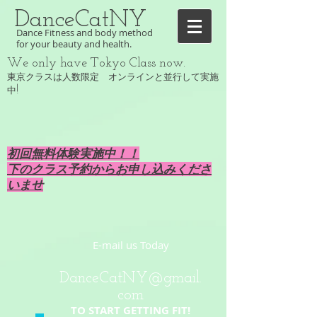
DanceCatNY
Dance Fitness and body method
for your beauty and health.
We only have Tokyo Class now.
東京クラスは人数限定 オンラインと並行して実施
!
中
初回無料体験実施中！！
下のクラス予約からお申し込みくださ
いませ
E-mail us Today
DanceCatNY@gmail.
com
​TO START GETTING FIT!