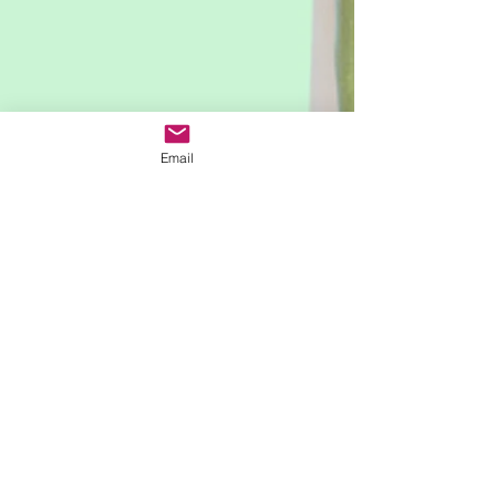
Email
Class hours -
We only have regular class in
Tokyo.
We have Kpop cover dance
workshop in NYC occasionally.
東京クラス
​初めての方は事前にご連絡をお願い